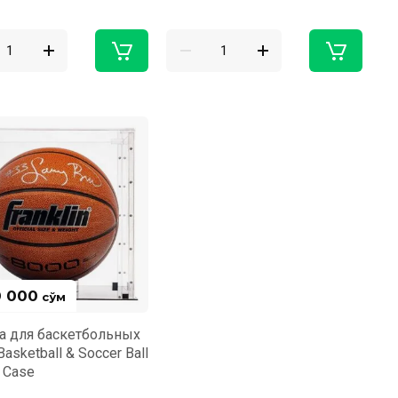
0 000
сўм
а для баскетбольных
asketball & Soccer Ball
y Case