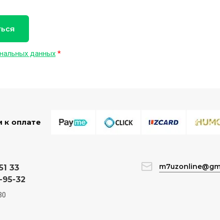
ться
нальных данных
*
 к оплате
m7uzonline@gm
51 33
-95-32
30