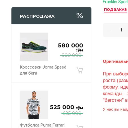
Franklin Spor
ПОД ЗАКАЗ
РАСПРОДАЖА
580 000
сўм
900 000
Оригинальн
Кроссовки Joma Speed
для бега
При выборе
роста (раз
форму, ид
команды - 
"беготни" 
525 000
сўм
У нас вы най
625 000
Футболка Puma Ferrari