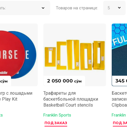
ть:
Товаров на странице:
2 050 000
345
сўм
сўм
игр с лошадьми
Трафареты для
Баскет
Play Kit
баскетбольной площадки
записей
Basketball Court stencils
Clipboa
ts
Franklin Sports
Franklin
ПОД ЗАКАЗ
ПОД З