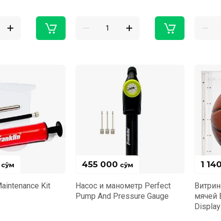
455 000
1 14
сўм
сўм
aintenance Kit
Hасос и манометр Perfect
Витрин
Pump And Pressure Gauge
мячей B
Displa