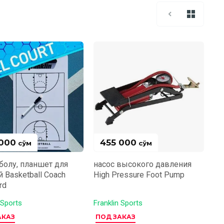
 000
455 000
сўм
сўм
болу, планшет для
насос высокого давления
 Basketball Coach
High Pressure Foot Pump
rd
 Sports
Franklin Sports
АКАЗ
ПОД ЗАКАЗ