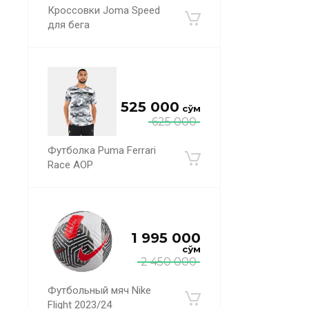
Кроссовки Joma Speed
для бега
525 000
сўм
625 000
Футболка Puma Ferrari
Race AOP
1 995 000
сўм
2 450 000
Футбольный мяч Nike
Flight 2023/24