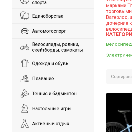
спорта
марками Tr
торговыми м
Единоборства
Ватерлоо, 
дочерние к
велосипеды
Автомотоспорт
КАТЕГОРИ
Велосипеды, ролики,
Велосипеды
скейтборды, самокаты
Электриче
Одежда и обувь
Сортирова
Плавание
Теннис и бадминтон
Настольные игры
Активный отдых