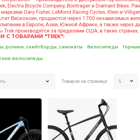
ek, Electra Bicycle Company, Bontrager и Diamant Bikes.
арками Gary Fisher, LeMond Racing Cycles, Klein и Villig
штат Висконсин, продаются через 1700 независимых вел
омпании в Европе, Азии, Южной Африке, а также через д
 Trek производятся за пределами США, в таких странах, 
И С ТОВАРАМИ "TREK":
, ролики, скейтборды, самокаты
Велосипеды
Горны
ские велосипеды
ть:
Товаров на странице: