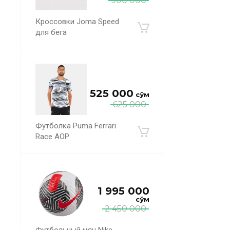
900 000
Кроссовки Joma Speed
для бега
525 000
сўм
625 000
Футболка Puma Ferrari
Race AOP
1 995 000
сўм
2 450 000